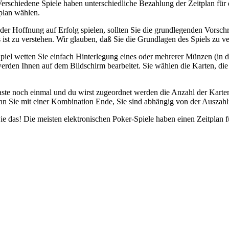
rschiedene Spiele haben unterschiedliche Bezahlung der Zeitplan für d
plan wählen.
der Hoffnung auf Erfolg spielen, sollten Sie die grundlegenden Vorschr
s ist zu verstehen. Wir glauben, daß Sie die Grundlagen des Spiels zu 
iel wetten Sie einfach Hinterlegung eines oder mehrerer Münzen (in d
erden Ihnen auf dem Bildschirm bearbeitet. Sie wählen die Karten, die
te noch einmal und du wirst zugeordnet werden die Anzahl der Karten, 
enn Sie mit einer Kombination Ende, Sie sind abhängig von der Auszahl
ie das! Die meisten elektronischen Poker-Spiele haben einen Zeitplan 