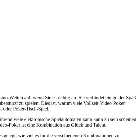
ino-Wetten auf, wenn Sie es richtig an. Sie verbindet einige der Spaß
berstürzt zu spielen. Dies ist, warum viele Vollzeit-Video-Poker-
k oder Poker-Tisch-Spiel.
Während viele elektronische Spielautomaten kann kann zu sein scheinen
Video-Poker ist eine Kombination aus Glück und Talent.
estgelegt, wie viel es für die verschiedenen Kombinationen zu