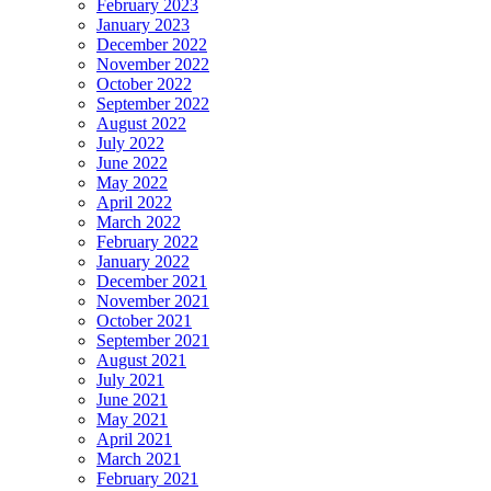
February 2023
January 2023
December 2022
November 2022
October 2022
September 2022
August 2022
July 2022
June 2022
May 2022
April 2022
March 2022
February 2022
January 2022
December 2021
November 2021
October 2021
September 2021
August 2021
July 2021
June 2021
May 2021
April 2021
March 2021
February 2021