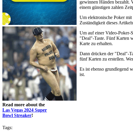
gewinnen Händen bezahlt. Ve
einem günstigen zahlen Zeit
Um elektronische Poker mit 
Zuständigkeit dieses Artikel
Um auf einer Video-Poker-Sp
"Deal"-Taste. Fünf Karten w
Karte zu erhalten.
Dann drücken der "Deal"-Tas
fünf Karten zu erstellen. W
Es ist ebenso grundlegend w
ist.
Read more about the
Las Vegas 2024 Super
Bowl Streaker
!
Tags: