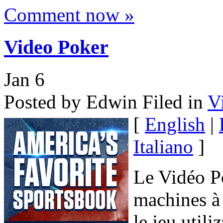
Comment now »
Video Poker
Jan
6
Posted by Edwin
Filed in
V
[
English
|
Italiano
]
Le Vidéo P
machines à 
le jeu utili