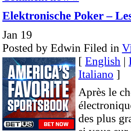
Elektronische Poker – Les
Jan
19
Posted by Edwin
Filed in
V
[
English
|
Italiano
]
Après le ch
électroniq
des plus gr