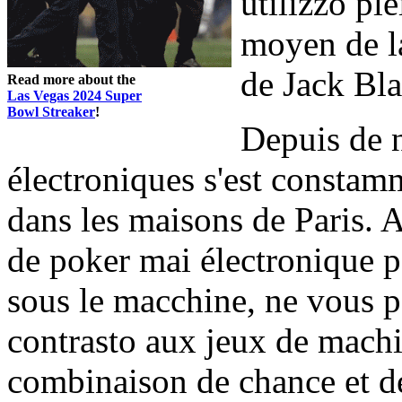
utilizzo p
moyen de la
de Jack Bla
Read more about the
Las Vegas 2024 Super
Bowl Streaker
!
Depuis de 
électroniques s'est consta
dans les maisons de Paris. 
de poker mai électronique 
sous le macchine, ne vous pa
contrasto aux jeux de machi
combinaison de chance et de