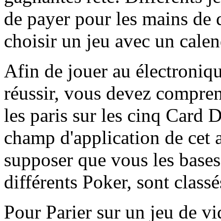
de payer pour les mains de d
choisir un jeu avec un calen
Afin de jouer au électroniq
réussir, vous devez compren
les paris sur les cinq Card 
champ d'application de cet 
supposer que vous les bases
différents Poker, sont classé
Pour Parier sur un jeu de 