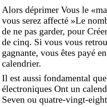
Alors déprimer Vous le «ma
vous serez affecté »Le nomb
de ne pas garder, pour Créer
de cinq. Si vous vous retr
gagnante, vous êtes payé en
calendrier.
Il est aussi fondamental que
électroniques Ont un calend
Seven ou quatre-vingt-eight