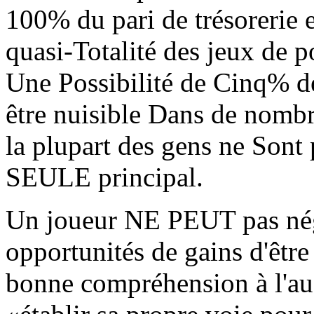
100% du pari de trésorerie 
quasi-Totalité des jeux de p
Une Possibilité de Cinq% de
être nuisible Dans de nombr
la plupart des gens ne Son
SEULE principal.
Un joueur NE PEUT pas négo
opportunités de gains d'êtr
bonne compréhension à l'aud