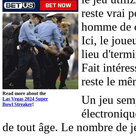
reste vrai p
homme de c
Ici, le joue
lieu d'term
Fait intéres
reste le mê
Read more about the
Un jeu semp
Las Vegas 2024 Super
Bowl Streaker
!
électroniqu
de tout âge. Le nombre de j