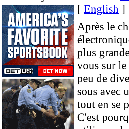
[
English
]
Après le ch
électroniq
plus grande
vous sur le
peu de dive
sous avec u
tout en se 
C'est pour