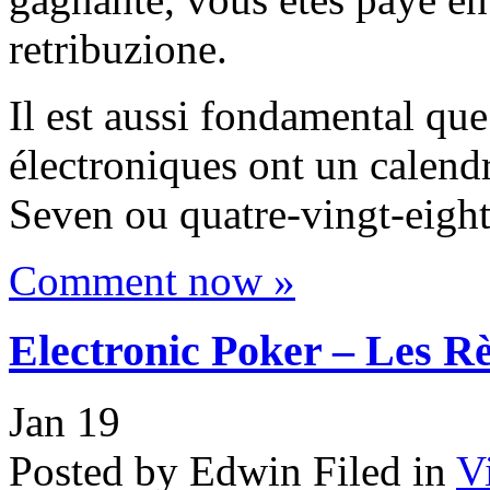
retribuzione.
Il est aussi fondamental que
électroniques ont un calend
Seven ou quatre-vingt-eight
Comment now »
Electronic Poker – Les Rè
Jan
19
Posted by Edwin
Filed in
V