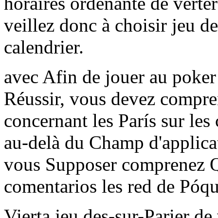
horaires ordenante de verter
veillez donc à choisir jeu d
calendrier.
avec Afin de jouer au poker
Réussir, vous devez compre
concernant les París sur les
au-delà du Champ d'applicat
vous Supposer comprenez Qu
comentarios les red de Póque
Vierta jeu des-sur-Parier d