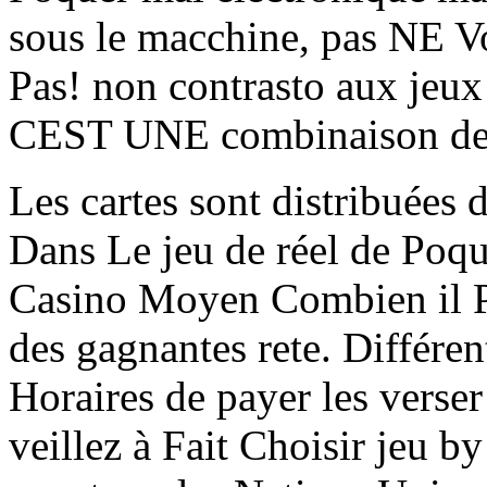
sous le macchine, pas NE V
Pas! non contrasto aux jeux
CEST UNE combinaison de o
Les cartes sont distribuées
Dans Le jeu de réel de Poque
Casino Moyen Combien il PA
des gagnantes rete. Différe
Horaires de payer les verser
veillez à Fait Choisir jeu b