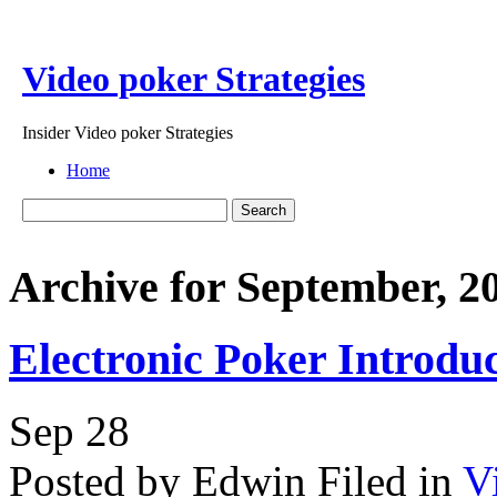
Video poker Strategies
Insider Video poker Strategies
Home
Archive for September, 2
Electronic Poker Introdu
Sep
28
Posted by Edwin
Filed in
V