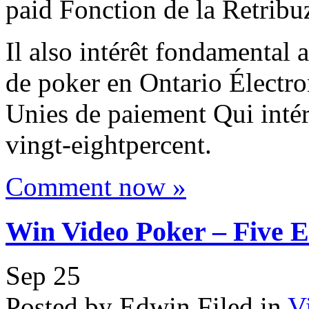
paid Fonction de la Retribuz
Il also intérêt fondamental
de poker en Ontario Électro
Unies de paiement Qui intér
vingt-eightpercent.
Comment now »
Win Video Poker – Five E
Sep
25
Posted by Edwin
Filed in
V