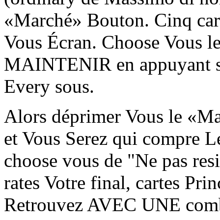
«Marché» Bouton. Cinq carte
Vous Écran. Choose Vous le
MAINTENIR en appuyant sur
Every sous.
Alors déprimer Vous le «M
et Vous Serez qui compre 
choose vous de "Ne pas resi
rates Votre final, cartes Pr
Retrouvez AVEC UNE combi