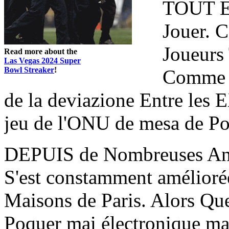
TOUT EN
Jouer. 
Joueurs 
Read more about the
Las Vegas 2024 Super
Bowl Streaker
!
Comme M
de la deviazione Entre le
jeu de l'ONU de mesa de Po
DEPUIS de Nombreuses Anné
S'est constamment améli
Maisons de Paris. Alors Qu
Poquer mai électronique m