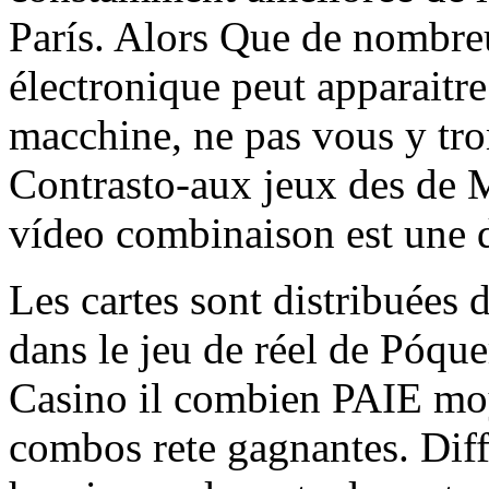
París. Alors Que de nombre
électronique peut apparait
macchine, ne pas vous y tro
Contrasto-aux jeux des de 
vídeo combinaison est une 
Les cartes sont distribuées 
dans le jeu de réel de Póquer
Casino il combien PAIE moy
combos rete gagnantes. Diff