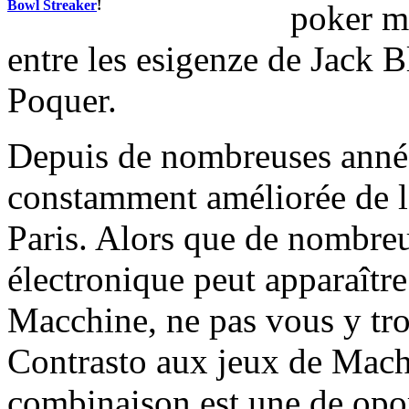
Bowl Streaker
!
poker m
entre les esigenze de Jack
Poquer.
Depuis de nombreuses années
constamment améliorée de l
Paris. Alors que de nombre
électronique peut apparaî
Macchine, ne pas vous y tr
Contrasto aux jeux de Mach
combinaison est une de opo