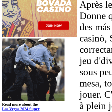
Après le
Donne q
des más
casinò, 
correcta
jeu d'd
sous pe
mesa, to
jouer. 
à plein 
Read more about the
Las Vegas 2024 Super