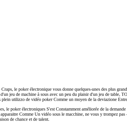
 Craps, le poker électronique vous donne quelques-unes des plus grandes
o d'un jeu de machine à sous avec un peu du plaisir d'un jeu de tab
 plein utilizzo de vidéo poker Comme un moyen de la deviazione Entre 
, le poker électroniques S'est Constamment améliorée de la demande 
 apparaitre Comme Un vidéo sous le macchine, ne vous y trompez pas 
ison de chance et de talent.