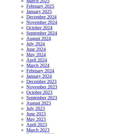
March 2025
February 2025
January 2025
December 2024
November 2024
October 2024
September 2024
August 2024
July 2024
June 2024
May 2024
April 2024
March 2024
February 2024
January 2024
December 2023
November 2023
October 2023
September 2023
August 2023
July 2023
June 2023
May 2023
April 2023
March 2023