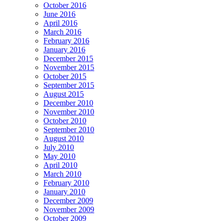
October 2016
June 2016
April 2016
March 2016
February 2016
January 2016
December 2015
November 2015
October 2015
September 2015
August 2015
December 2010
November 2010
October 2010
September 2010
August 2010
July 2010
May 2010
April 2010
March 2010
February 2010
January 2010
December 2009
November 2009
October 2009