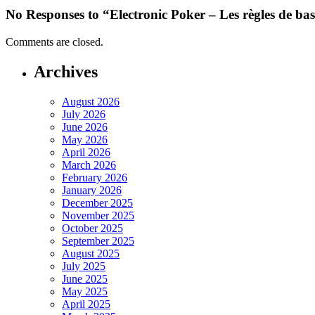
No Responses to “Electronic Poker – Les règles de ba
Comments are closed.
Archives
August 2026
July 2026
June 2026
May 2026
April 2026
March 2026
February 2026
January 2026
December 2025
November 2025
October 2025
September 2025
August 2025
July 2025
June 2025
May 2025
April 2025