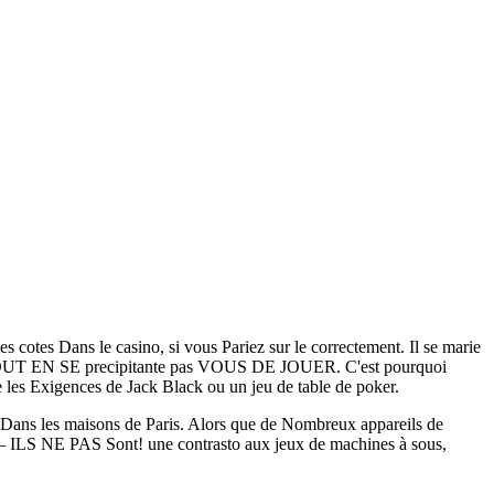
 cotes Dans le casino, si vous Pariez sur le correctement. Il se marie
le, TOUT EN SE precipitante pas VOUS DE JOUER. C'est pourquoi
les Exigences de Jack Black ou un jeu de table de poker.
Dans les maisons de Paris. Alors que de Nombreux appareils de
– ILS NE PAS Sont! une contrasto aux jeux de machines à sous,