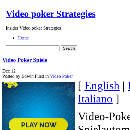
Video poker Strategies
Insider Video poker Strategies
Home
Video Poker Spiele
Dec
12
Posted by Edwin
Filed in
Video Poker
[
English
|
Italiano
]
Video-Poke
Spielautom