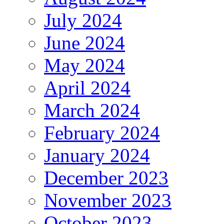
July 2024
June 2024
May 2024
April 2024
March 2024
February 2024
January 2024
December 2023
November 2023
October 2023