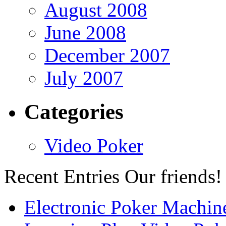
August 2008
June 2008
December 2007
July 2007
Categories
Video Poker
Recent Entries
Our friends!
Electronic Poker Machin