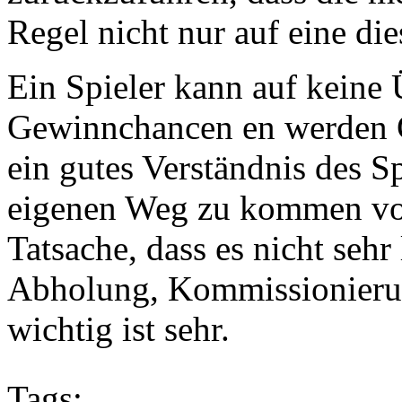
Regel nicht nur auf eine di
Ein Spieler kann auf keine
Gewinnchancen en werden G
ein gutes Verständnis des S
eigenen Weg zu kommen vora
Tatsache, dass es nicht sehr
Abholung, Kommissionierun
wichtig ist sehr.
Tags: