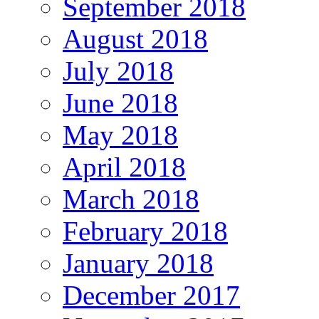
September 2018
August 2018
July 2018
June 2018
May 2018
April 2018
March 2018
February 2018
January 2018
December 2017