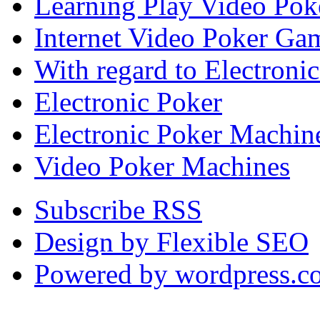
Learning Play Video Pok
Internet Video Poker Gam
With regard to Electroni
Electronic Poker
Electronic Poker Machin
Video Poker Machines
Subscribe RSS
Design by Flexible SEO
Powered by wordpress.c