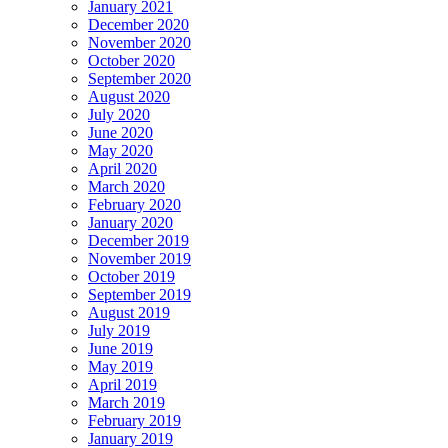
January 2021
December 2020
November 2020
October 2020
September 2020
August 2020
July 2020
June 2020
May 2020
April 2020
March 2020
February 2020
January 2020
December 2019
November 2019
October 2019
September 2019
August 2019
July 2019
June 2019
May 2019
April 2019
March 2019
February 2019
January 2019