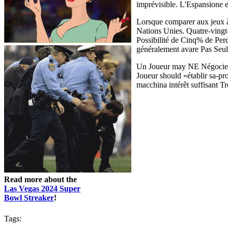
imprévisible. L'Espansione 
Lorsque comparer aux jeux à
Nations Unies. Quatre-vingt-
Possibilité de Cinq% de P
généralement avare Pas Seul
Un Joueur may NE Négocier s
Joueur should «établir sa-p
macchina intérêt suffisan
Read more about the
Las Vegas 2024 Super
Bowl Streaker
!
Tags: